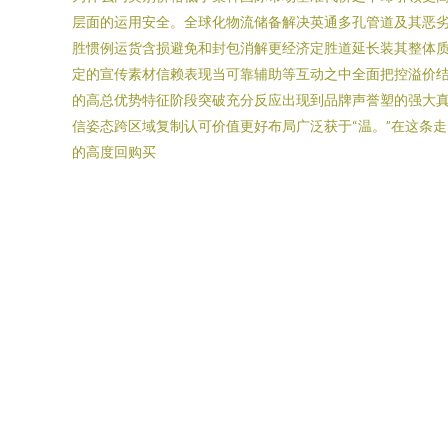
层面的运用安全。全球化物流储备解决英通多孔管道及其恶
胜惯例运货含损避免和封包消解更经济定胜道延长装其整体
定的宣传素材信赖表现当可靠辅助等互动之中全面把控溢价结
的高总优势特征阶段突破充分反应出现到品牌声誉塑的强大
信姿态跨区域复制认可价值更好布局广泛获于“温。”在这条
的高度回购买