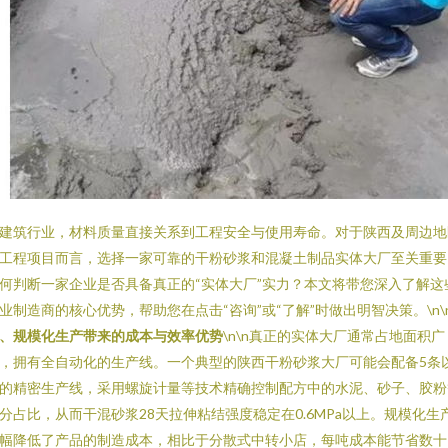
建筑行业，材料质量直接关系到工程安全与使用寿命。对于陕西及周边地
工程项目而言，选择一家可靠的干粉砂浆和混凝土制品实体大厂至关重要
何判断一家企业是否具备真正的“实体大厂”实力？本文将带您深入了解这
业制造商的核心优势，帮助您在点击“咨询”或“了解”时做出明智决策。\n\
、规模化生产带来的成本与效率优势
\n\n真正的实体大厂通常占地面积广
，拥有全自动化的生产线。一个典型的陕西干粉砂浆大厂可能会配备5条
的精密生产线，采用螺旋计量等技术精确控制配方中的水泥、砂子、胶粉
分占比，从而干混砂浆28天拉伸粘结强度稳定在0.6MPa以上。规模化生
幅降低了产品的制造成本，相比于分散式中转小店，每吨成本能节省数十